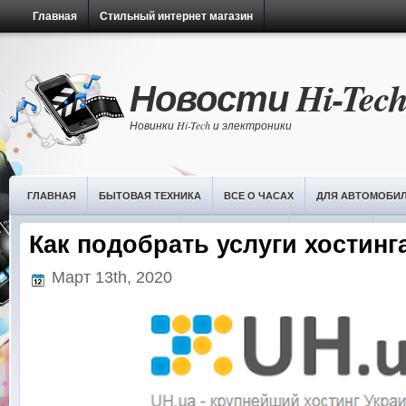
Главная
Стильный интернет магазин
Новости Hi-Tec
Новинки Hi-Tech и электроники
ГЛАВНАЯ
БЫТОВАЯ ТЕХНИКА
ВСЕ О ЧАСАХ
ДЛЯ АВТОМОБИ
НОВОСТИ ИТ-ТЕХНОЛОГИЙ
ОБЗОРЫ ЧАСОВ
ПЛАНШЕТЫ
РАЗ
Как подобрать услуги хостинг
Март 13th, 2020