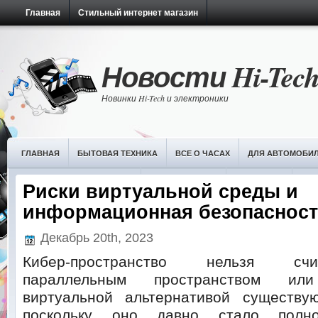
Главная
Стильный интернет магазин
Новости Hi-Tec
Новинки Hi-Tech и электроники
ГЛАВНАЯ
БЫТОВАЯ ТЕХНИКА
ВСЕ О ЧАСАХ
ДЛЯ АВТОМОБИ
НОВОСТИ ИТ-ТЕХНОЛОГИЙ
ОБЗОРЫ ЧАСОВ
ПЛАНШЕТЫ
РАЗ
Риски виртуальной среды и
информационная безопаснос
Декабрь 20th, 2023
Кибер-пространство нельзя счи
параллельным пространством или
виртуальной альтернативой существу
поскольку оно давно стало полно