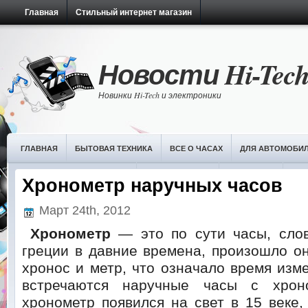
Главная
Стильный интернет магазин
Новости Hi-Tec
Новинки Hi-Tech и электроники
ГЛАВНАЯ
БЫТОВАЯ ТЕХНИКА
ВСЕ О ЧАСАХ
ДЛЯ АВТОМОБИ
НОВОСТИ ИТ-ТЕХНОЛОГИЙ
ОБЗОРЫ ЧАСОВ
ПЛАНШЕТЫ
РАЗ
Хронометр наручных часов
Март 24th, 2012
Хронометр
— это по сути часы, слов
греции в давние времена, произошло о
хронос и метр, что означало время изме
встречаются наручные часы с хрон
хронометр появился на свет в 15 веке,