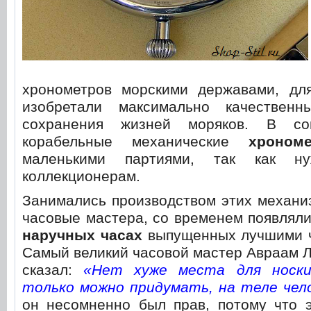
хронометров морскими державами, дл
изобретали максимально качествен
сохранения жизней моряков. В со
корабельные механические
хроном
маленькими партиями, так как 
коллекционерам.
Занимались производством этих механи
часовые мастера, со временем появлял
наручных часах
выпущенных лучшими 
Самый великий часовой мастер Авраам 
сказал:
«Нет хуже места для носки
только можно придумать, на теле чело
он несомненно был прав, потому что э