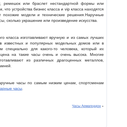
у, ремешок или браслет нестандартной формы или
м, что устройства бизнес класса и vip класса находятся
т похожие модели и технические решения.Наручные
часы, сколько украшение или произведение искусства.
ого класса изготавливают вручную и из самых лучших
ов известных и популярных модельных домов или в
м специально для какого-то человека, который их
о цена на такие часы очень и очень высока. Многие
готавливают из различных драгоценных металлов,
амней.
аручные часы по самым низким ценам, спортсменам
арные часы
.
Часы Армагеддон
»