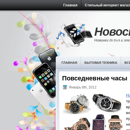
Главная
Стильный интернет магаз
Новост
Новинки Hi-Tech и э
ГЛАВНАЯ
БЫТОВАЯ ТЕХНИКА
ВС
НОВОСТИ ИТ-ТЕХНОЛОГИЙ
ОБЗОРЫ 
Повседневные часы
Январь 8th, 2012
Н
т
в
в
я
н