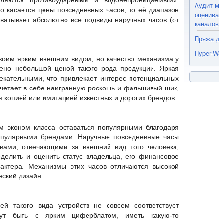
вляются противоударными и водонепроницаемыми.
Аудит м
то касается цены повседневных часов, то её диапазон
оценива
хватывает абсолютно все подвиды наручных часов (от
каналов
Пряжа д
Hyper-W
воим ярким внешним видом, но качество механизма у
лено небольшой ценой такого рода продукции. Яркая
екательными, что привлекает интерес потенциальных
сочетает в себе наигранную роскошь и фальшивый шик,
я копией или имитацией известных и дорогих брендов.
м эконом класса оставаться популярными благодаря
опулярными брендами. Наручные повседневные часы
твами, отвечающими за внешний вид того человека,
еделить и оценить статус владельца, его финансовое
актера. Механизмы этих часов отличаются высокой
еский дизайн.
й такого вида устройств не совсем соответствует
гут быть с ярким циферблатом, иметь какую-то