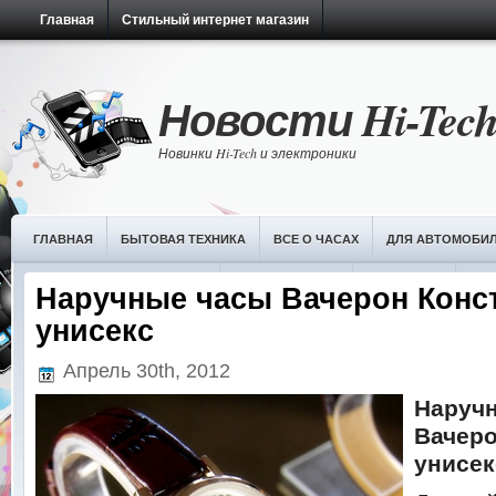
Главная
Стильный интернет магазин
Новости Hi-Tec
Новинки Hi-Tech и электроники
ГЛАВНАЯ
БЫТОВАЯ ТЕХНИКА
ВСЕ О ЧАСАХ
ДЛЯ АВТОМОБИ
НОВОСТИ ИТ-ТЕХНОЛОГИЙ
ОБЗОРЫ ЧАСОВ
ПЛАНШЕТЫ
РАЗ
Наручные часы Вачерон Конс
унисекс
Апрель 30th, 2012
Нар
Вачер
унисек