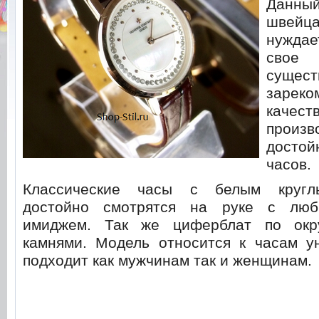
Дан
швейц
нуждае
сво
суще
зареко
качест
произв
досто
часов.
Классические часы с белым кругл
достойно смотрятся на руке с люб
имиджем. Так же циферблат по окр
камнями. Модель относится к часам у
подходит как мужчинам так и женщинам.