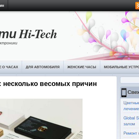
ин
и Hi-Tech
лектроники
Е О ЧАСАХ
ДЛЯ АВТОМОБИЛЯ
ЖЕНСКИЕ ЧАСЫ
МОБИЛЬНЫЕ УСТР
ЧАСОВ
ПЛАНШЕТЫ
РАЗВЛЕЧЕНИЯ
ФОТОГАЛЕРЕЯ
: несколько весомых причин
Све
Цветные
лечение
Global 
залом
Ремонт 