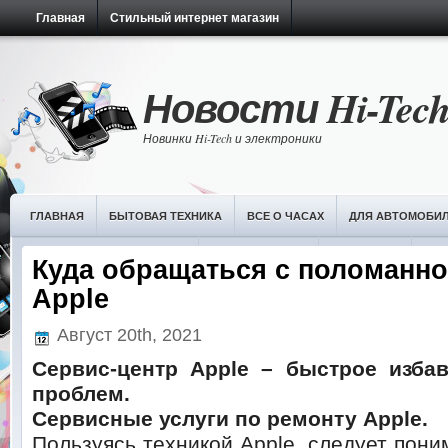
Главная
Стильный интернет магазин
Новости Hi-Tec
Новинки Hi-Tech и электроники
ГЛАВНАЯ
БЫТОВАЯ ТЕХНИКА
ВСЕ О ЧАСАХ
ДЛЯ АВТОМОБИ
НОВОСТИ ИТ-ТЕХНОЛОГИЙ
ОБЗОРЫ ЧАСОВ
ПЛАНШЕТЫ
РАЗ
Куда обращаться с поломанно
Apple
Август 20th, 2021
Сервис-центр Apple – быстрое изба
проблем.
Сервисные услуги по ремонту Apple.
Пользуясь техникой Apple, следует пони