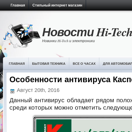
Главная
Стильный интернет магазин
Новости Hi-Tec
Новинки Hi-Tech и электроники
ГЛАВНАЯ
БЫТОВАЯ ТЕХНИКА
ВСЕ О ЧАСАХ
ДЛЯ АВТОМОБИ
НОВОСТИ ИТ-ТЕХНОЛОГИЙ
ОБЗОРЫ ЧАСОВ
ПЛАНШЕТЫ
РАЗ
Особенности антивируса Касп
Август 20th, 2016
Данный антивирус обладает рядом поло
среди которых можно отметить следующ